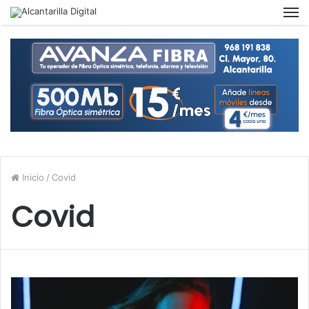
M
Inicio
/
Covid
Covid