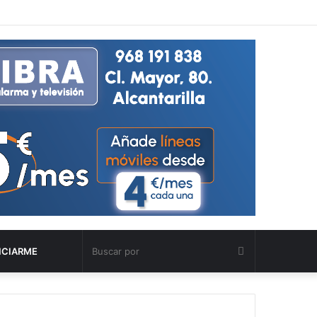
Buscar
NCIARME
por