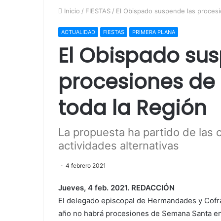
Inicio
/
FIESTAS
/
El Obispado suspende las proces
ACTUALIDAD
FIESTAS
PRIMERA PLANA
El Obispado su
procesiones de
toda la Región
La propuesta ha partido de las c
actividades alternativas
4 febrero 2021
Jueves, 4 feb. 2021. REDACCIÓN
El delegado episcopal de Hermandades y Cofra
año no habrá procesiones de Semana Santa en 