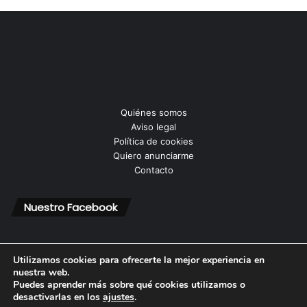
Quiénes somos
Aviso legal
Política de cookies
Quiero anunciarme
Contacto
Nuestro Facebook
Utilizamos cookies para ofrecerte la mejor experiencia en
nuestra web.
Puedes aprender más sobre qué cookies utilizamos o
© Copyright 2026, Todos los derechos reservados |
desactivarlas en los
ajustes
.