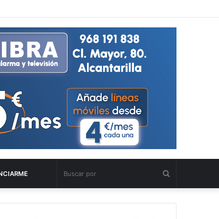
Buscar
NCIARME
por