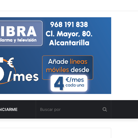
Buscar
NCIARME
por