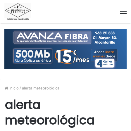
M
Inicio
/
alerta meteorológica
alerta
meteorológica