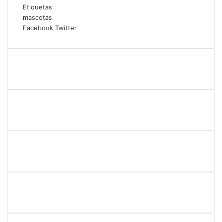
Etiquetas
mascotas
WhatsApp
Compartir
Imprimir
Facebook
Twitter
por
correo
electrónico