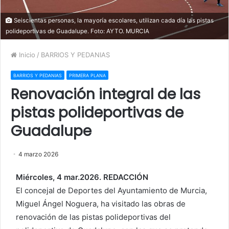
Seiscientas personas, la mayoría escolares, utilizan cada día las pistas
polideportivas de Guadalupe. Foto: AYTO. MURCIA
Inicio
/
BARRIOS Y PEDANIAS
BARRIOS Y PEDANIAS
PRIMERA PLANA
Renovación integral de las
pistas polideportivas de
Guadalupe
4 marzo 2026
Miércoles, 4 mar.2026. REDACCIÓN
El concejal de Deportes del Ayuntamiento de Murcia,
Miguel Ángel Noguera, ha visitado las obras de
renovación de las pistas polideportivas del