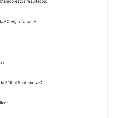
btenido estos resultados:
la FC Vigía Tattoo A
ast
b de Fútbol Santomera C
ilant