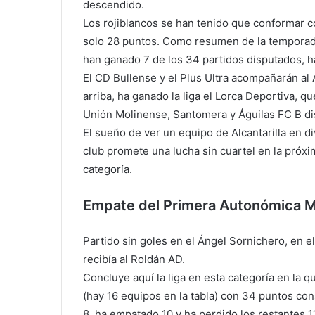
descendido.
Los rojiblancos se han tenido que conformar con
solo 28 puntos. Como resumen de la temporada, 
han ganado 7 de los 34 partidos disputados, h
El CD Bullense y el Plus Ultra acompañarán al 
arriba, ha ganado la liga el Lorca Deportiva, 
Unión Molinense, Santomera y Águilas FC B dis
El sueño de ver un equipo de Alcantarilla en di
club promete una lucha sin cuartel en la próx
categoría.
Empate del Primera Autonómica M
Partido sin goles en el Ángel Sornichero, en 
recibía al Roldán AD.
Concluye aquí la liga en esta categoría en la q
(hay 16 equipos en la tabla) con 34 puntos co
8, ha empatado 10 y ha perdido los restantes 1