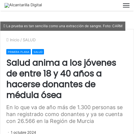
M
La prueba es tan sencilla como una extracción de sangre. Foto: CARM
Inicio
/
SALUD
PRIMERA PLANA
SALUD
Salud anima a los jóvenes
de entre 18 y 40 años a
hacerse donantes de
médula ósea
En lo que va de año más de 1.300 personas se
han registrado como donantes y ya se cuenta
con 26.566 en la Región de Murcia
1 octubre 2024