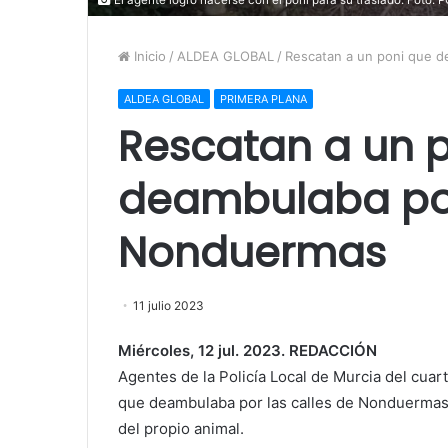
Inicio
/
ALDEA GLOBAL
/
Rescatan a un poni que d
ALDEA GLOBAL
PRIMERA PLANA
Rescatan a un 
deambulaba por
Nonduermas
11 julio 2023
Miércoles, 12 jul. 2023. REDACCIÓN
Agentes de la Policía Local de Murcia del cuar
que deambulaba por las calles de Nonduermas, c
del propio animal.