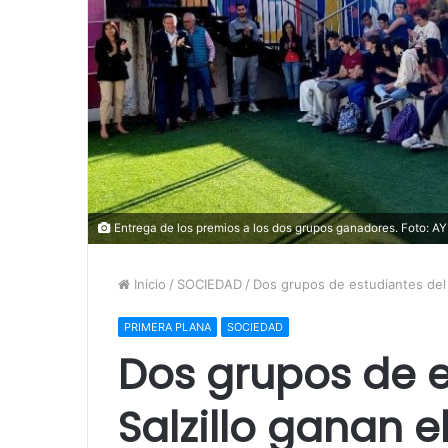
Entrega de los premios a los dos grupos ganadores. Foto:
Inicio
/
SOCIEDAD
/
Dos grupos de estudiantes del 
PRIMERA PLANA
SOCIEDAD
Dos grupos de e
Salzillo ganan 