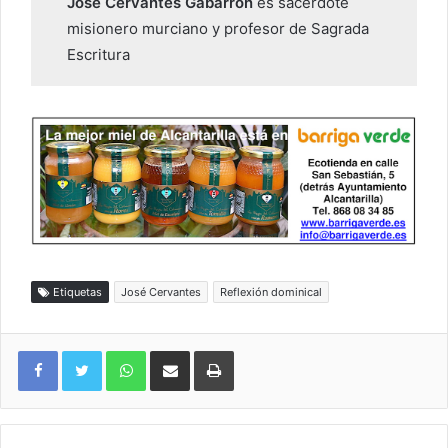
José Cervantes Gabarrón
es sacerdote
misionero murciano y profesor de Sagrada
Escritura
Etiquetas
José Cervantes
Reflexión dominical
WhatsApp
Compartir por correo electrónico
Imprimir