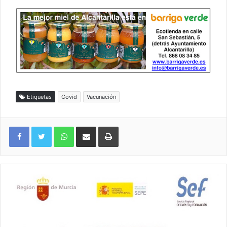
Etiquetas
Covid
Vacunación
WhatsApp
Compartir por correo electrónico
Imprimir