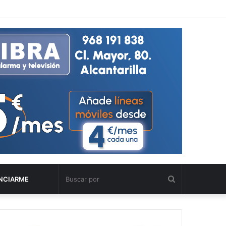
Buscar
NCIARME
por