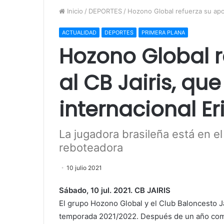
Inicio
/
DEPORTES
/
Hozono Global refuerza su apoyo
ACTUALIDAD
DEPORTES
PRIMERA PLANA
Hozono Global r
al CB Jairis, que
internacional E
La jugadora brasileña está en e
reboteadora
10 julio 2021
Sábado, 10 jul. 2021. CB JAIRIS
El grupo Hozono Global y el Club Baloncesto J
temporada 2021/2022. Después de un año como