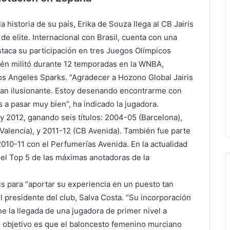
historia de su país, Erika de Souza llega al CB Jairis
 de elite. Internacional con Brasil, cuenta con una
staca su participación en tres Juegos Olímpicos
ién militó durante 12 temporadas en la WNBA,
os Angeles Sparks. “Agradecer a Hozono Global Jairis
 tan ilusionante. Estoy desenando encontrarme con
s a pasar muy bien”, ha indicado la jugadora.
y 2012, ganando seis títulos: 2004-05 (Barcelona),
alencia), y 2011-12 (CB Avenida). También fue parte
010-11 con el Perfumerías Avenida. En la actualidad
el Top 5 de las máximas anotadoras de la
is para “aportar su experiencia en un puesto tan
l presidente del club, Salva Costa. “Su incorporación
e la llegada de una jugadora de primer nivel a
l objetivo es que el baloncesto femenino murciano