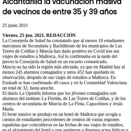
Alcantarilla la vacunación masiva
de vecinos de entre 35 y 39 años
25 junio 2021
Viernes, 25 jun. 2021. REDACCIÓN
La Consejería de Salud ha constatado que al menos 18 estudiantes
marcianos de Secundaria y Bachillerato de los municipios de Las
Torres de Cotillas y Murcia han dado positivo en Covid tras sus
viajes de estudios a Mallorca. Así lo confirmaba en la tarde del
jueves la Consejería de Salud en un escueto comunicado.
Murcia no ha sido la región más afectada, ya que en Madrid hay al
menos 245 alumnos contagiados y otros 452 han quedado en
observación, después de sus viajes de estudios a Mallorca. En
Euskadi se han confirmado 49 casos y en la Comunidad Valenciana
un total de 32, hasta anoche.
El diario La Opinión informa que los jóvenes contagiados son
alumnos del instituto La Florida, de Las Torres de Cotillas, y de los
centros de secundaria de Murcia de La Flota, Capuchinos y Jesús
María.
El brote masivo se produjo en un hotel de Mallorca que acogía a
cientos de estudiantes procedentes de centros de varias regiones
españolas que coincidieron en las fechas de sus viajes de estudios,
en el alojamiento del hotel y que asistieron a diversos actos lúdicos y