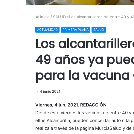
Inicio
/
SALUD
/
Los alcantarilleros de entre 40 y 
ACTUALIDAD
PRIMERA PLANA
SALUD
Los alcantarille
49 años ya pued
para la vacuna
4 junio 2021
Viernes, 4 jun. 2021. REDACCIÓN
Desde este viernes los vecinos de entre 40 y 
ellos Alcantarilla, pueden concertar auto cita p
realiza a través de la página MurciaSalud y de 