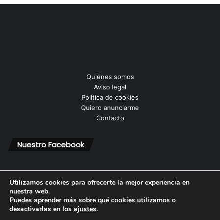
Quiénes somos
Aviso legal
Política de cookies
Quiero anunciarme
Contacto
Nuestro Facebook
Utilizamos cookies para ofrecerte la mejor experiencia en
nuestra web.
Puedes aprender más sobre qué cookies utilizamos o
© Copyright 2026, Todos los derechos reservados |
desactivarlas en los
ajustes
.