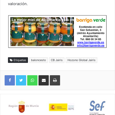
valoración.
Etiquetas
baloncesto
CB Jairis
Hozono Global Jairis
WhatsApp
Compartir por correo electrónico
Imprimir