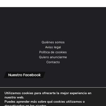
Quiénes somos
Aviso legal
Política de cookies
Quiero anunciarme
Contacto
Nuestro Facebook
Utilizamos cookies para ofrecerte la mejor experiencia en
nuestra web.
Puedes aprender más sobre qué cookies utilizamos o
© Copyright 2026, Todos los derechos reservados |
desactivarlas en los
ajustes
.