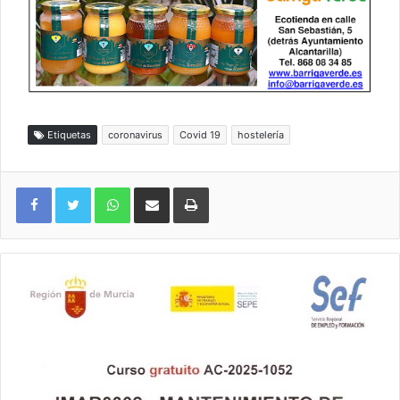
Etiquetas
coronavirus
Covid 19
hostelería
WhatsApp
Compartir por correo electrónico
Imprimir