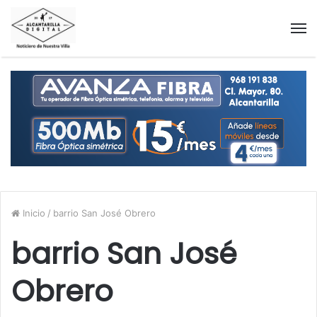
M
Inicio
/
barrio San José Obrero
barrio San José
Obrero