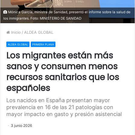
Mónica García, ministra de Sanidad, presentó el informe sobre la salud de
los inmigrantes. Foto: MINISTERIO DE SANIDAD
Inicio
/
ALDEA GLOBAL
ALDEA GLOBAL
PRIMERA PLANA
Los migrantes están más
sanos y consumen menos
recursos sanitarios que los
españoles
Los nacidos en España presentan mayor
prevalencia en 16 de las 21 patologías con
mayor impacto en gasto y presión asistencial
3 junio 2026