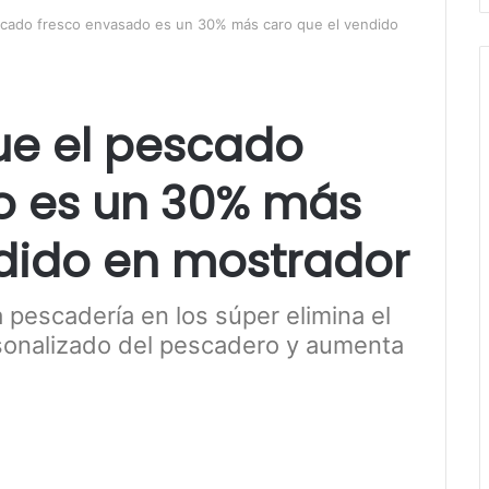
scado fresco envasado es un 30% más caro que el vendido
ue el pescado
o es un 30% más
ndido en mostrador
 pescadería en los súper elimina el
rsonalizado del pescadero y aumenta