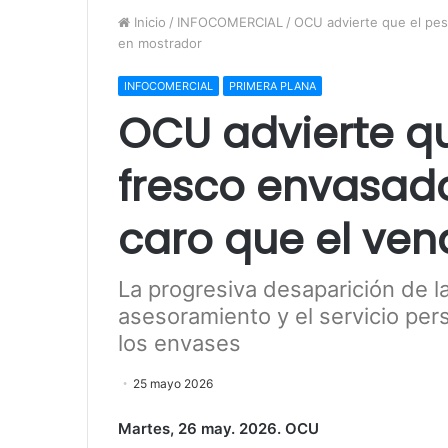
Inicio
/
INFOCOMERCIAL
/
OCU advierte que el pe
en mostrador
INFOCOMERCIAL
PRIMERA PLANA
OCU advierte q
fresco envasad
caro que el ve
La progresiva desaparición de la
asesoramiento y el servicio pe
los envases
25 mayo 2026
Martes, 26 may. 2026. OCU