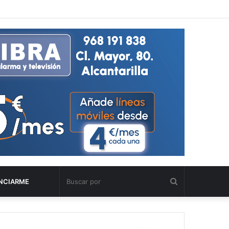
Buscar
NCIARME
por