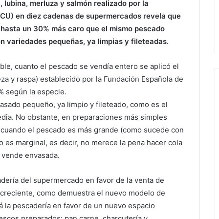
 lubina, merluza y salmón realizado por la
OCU) en diez cadenas de supermercados revela que
 hasta un 30% más caro que el mismo pescado
on variedades pequeñas, ya limpias y fileteadas.
ble, cuanto el pescado se vendía entero se aplicó el
eza y raspa) establecido por la Fundación Española de
% según la especie.
sado pequeño, ya limpio y fileteado, como es el
media. No obstante, en preparaciones más simples
 o cuando el pescado es más grande (como sucede con
o es marginal, es decir, no merece la pena hacer cola
se vende envasada.
adería del supermercado en favor de la venta de
 creciente, como demuestra el nuevo modelo de
á la pescadería en favor de un nuevo espacio
scos preparados: pan carne, charcutería y