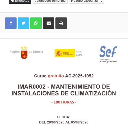
Etiquetas
baloncesto femenino
Hozono Global Jairis
WhatsApp
Compartir por correo electrónico
Imprimir