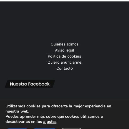
Quiénes somos
Aviso legal
Política de cookies
Quiero anunciarme
Contacto
Nuestro Facebook
Utilizamos cookies para ofrecerte la mejor experiencia en
nuestra web.
Puedes aprender más sobre qué cookies utilizamos o
© Copyright 2026, Todos los derechos reservados |
desactivarlas en los
ajustes
.