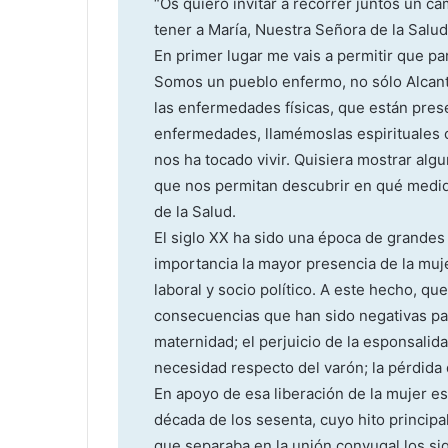
“Os quiero invitar a recorrer juntos un c
tener a María, Nuestra Señora de la Salu
En primer lugar me vais a permitir que par
Somos un pueblo enfermo, no sólo Alcanta
las enfermedades físicas, que están pres
enfermedades, llamémoslas espirituales o
nos ha tocado vivir. Quisiera mostrar alg
que nos permitan descubrir en qué medida
de la Salud.
El siglo XX ha sido una época de grandes 
importancia la mayor presencia de la muj
laboral y socio político. A este hecho, qu
consecuencias que han sido negativas para
maternidad; el perjuicio de la esponsalid
necesidad respecto del varón; la pérdida 
En apoyo de esa liberación de la mujer es
década de los sesenta, cuyo hito principal
que separaba en la unión conyugal los sig