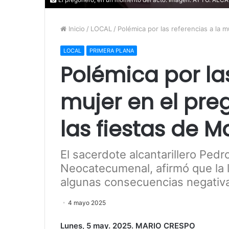
Inicio
/
LOCAL
/
Polémica por las referencias a la 
LOCAL
PRIMERA PLANA
Polémica por las
mujer en el pr
las fiestas de 
El sacerdote alcantarillero Pedr
Neocatecumenal, afirmó que la l
algunas consecuencias negativ
4 mayo 2025
Lunes, 5 may. 2025. MARIO CRESPO