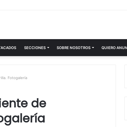
TACADOS
SECCIONES
SOBRE NOSOTROS
QUIERO ANU
lla. Fotogalería
iente de
togalería