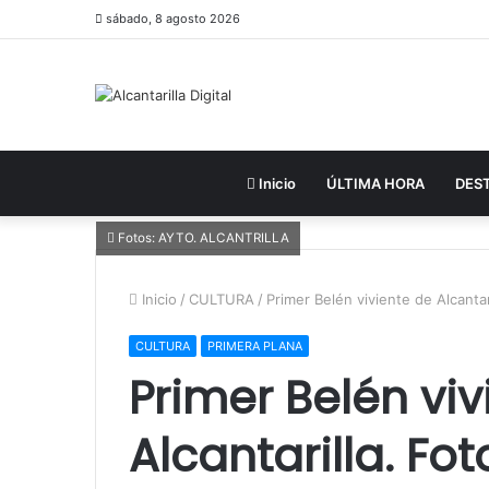
sábado, 8 agosto 2026
Inicio
ÚLTIMA HORA
DES
Fotos: AYTO. ALCANTRILLA
Inicio
/
CULTURA
/
Primer Belén viviente de Alcantari
CULTURA
PRIMERA PLANA
Primer Belén viv
Alcantarilla. Fo