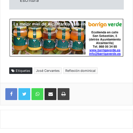
Escritura
Etiquetas
José Cervantes
Reflexión dominical
WhatsApp
Compartir por correo electrónico
Imprimir