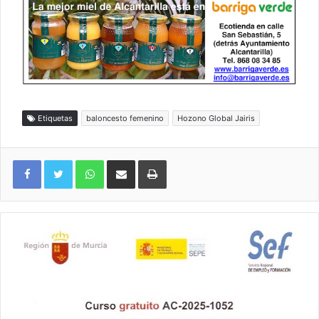
Etiquetas
baloncesto femenino
Hozono Global Jairis
WhatsApp
Compartir por correo electrónico
Imprimir