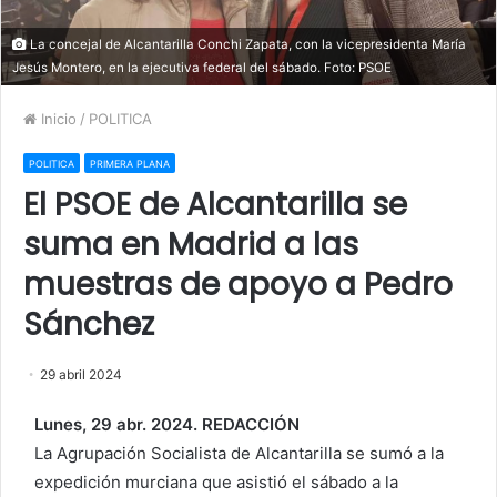
La concejal de Alcantarilla Conchi Zapata, con la vicepresidenta María
Jesús Montero, en la ejecutiva federal del sábado. Foto: PSOE
Inicio
/
POLITICA
POLITICA
PRIMERA PLANA
El PSOE de Alcantarilla se
suma en Madrid a las
muestras de apoyo a Pedro
Sánchez
29 abril 2024
Lunes, 29 abr. 2024. REDACCIÓN
La Agrupación Socialista de Alcantarilla se sumó a la
expedición murciana que asistió el sábado a la