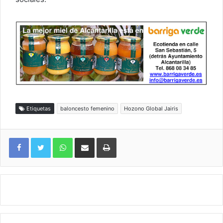
Etiquetas
baloncesto femenino
Hozono Global Jairis
WhatsApp
Compartir por correo electrónico
Imprimir