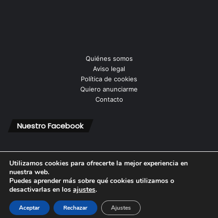
Quiénes somos
Aviso legal
Política de cookies
Quiero anunciarme
Contacto
Nuestro Facebook
Utilizamos cookies para ofrecerte la mejor experiencia en
nuestra web.
Puedes aprender más sobre qué cookies utilizamos o
© Copyright 2026, Todos los derechos reservados |
desactivarlas en los
ajustes
.
Aceptar
Rechazar
Ajustes