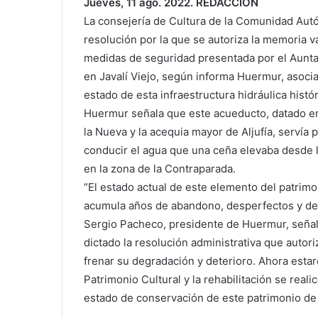
Jueves, 11 ago. 2022. REDACCIÓN
La consejería de Cultura de la Comunidad Au
resolución por la que se autoriza la memoria 
medidas de seguridad presentada por el Aunta
en Javalí Viejo, según informa Huermur, asoci
estado de esta infraestructura hidráulica histó
Huermur señala que este acueducto, datado en e
la Nueva y la acequia mayor de Aljufía, servía
conducir el agua que una ceña elevaba desde la
en la zona de la Contraparada.
“El estado actual de este elemento del patrim
acumula años de abandono, desperfectos y der
Sergio Pacheco, presidente de Huermur, señal
dictado la resolución administrativa que autor
frenar su degradación y deterioro. Ahora esta
Patrimonio Cultural y la rehabilitación se real
estado de conservación de este patrimonio de