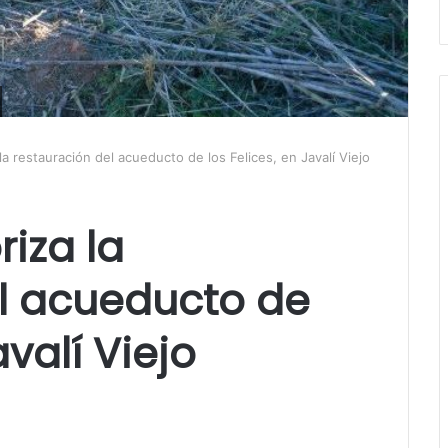
la restauración del acueducto de los Felices, en Javalí Viejo
riza la
el acueducto de
avalí Viejo