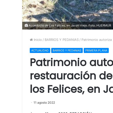
Acueducto de Los Felices, en Javalí Viejo. Foto: HUERMUR
Inicio
/
BARRIOS Y PEDANIAS
/
Patrimonio autoriza 
ACTUALIDAD
BARRIOS Y PEDANIAS
PRIMERA PLANA
Patrimonio auto
restauración d
los Felices, en J
11 agosto 2022