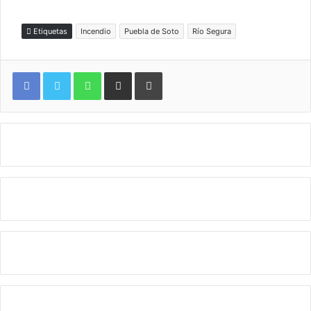
Etiquetas
Incendio
Puebla de Soto
Río Segura
WhatsApp
Compartir por correo electrónico
Imprimir