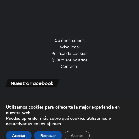
Quiénes somos
Aviso legal
Política de cookies
Quiero anunciarme
Contacto
Nuestro Facebook
Utilizamos cookies para ofrecerte la mejor experiencia en
nuestra web.
Puedes aprender más sobre qué cookies utilizamos o
© Copyright 2026, Todos los derechos reservados |
desactivarlas en los
ajustes
.
Aceptar
Rechazar
Ajustes