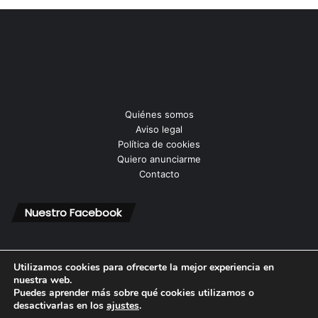
Quiénes somos
Aviso legal
Política de cookies
Quiero anunciarme
Contacto
Nuestro Facebook
Utilizamos cookies para ofrecerte la mejor experiencia en
nuestra web.
Puedes aprender más sobre qué cookies utilizamos o
© Copyright 2026, Todos los derechos reservados |
desactivarlas en los
ajustes
.