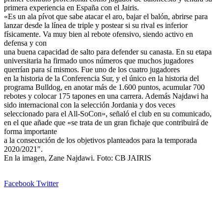
primera experiencia en España con el Jairis.
«Es un ala pívot que sabe atacar el aro, bajar el balón, abrirse para
lanzar desde la línea de triple y postear si su rival es inferior
físicamente. Va muy bien al rebote ofensivo, siendo activo en
defensa y con
una buena capacidad de salto para defender su canasta. En su etapa
universitaria ha firmado unos números que muchos jugadores
querrían para sí mismos. Fue uno de los cuatro jugadores
en la historia de la Conferencia Sur, y el único en la historia del
programa Bulldog, en anotar más de 1.600 puntos, acumular 700
rebotes y colocar 175 tapones en una carrera. Además Najdawi ha
sido internacional con la selección Jordania y dos veces
seleccionado para el All-SoCon», señaló el club en su comunicado,
en el que añade que «se trata de un gran fichaje que contribuirá de
forma importante
a la consecución de los objetivos planteados para la temporada
2020/2021″.
En la imagen, Zane Najdawi. Foto: CB JAIRIS
WhatsApp
Compartir
Imprimir
Facebook
Twitter
por
correo
electrónico