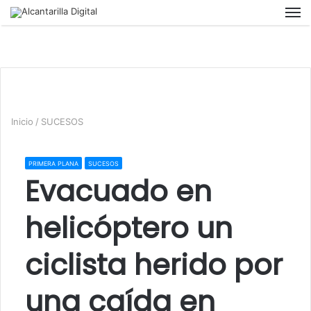
M
Inicio
/
SUCESOS
PRIMERA PLANA
SUCESOS
Evacuado en
helicóptero un
ciclista herido por
una caída en