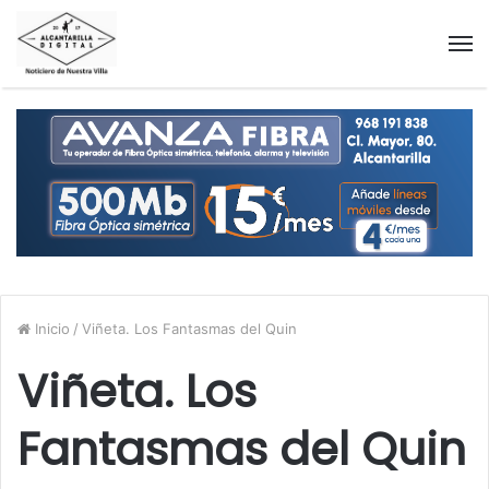
M
Inicio
/
Viñeta. Los Fantasmas del Quin
Viñeta. Los
Fantasmas del Quin