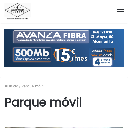
M
Inicio
/
Parque móvil
Parque móvil