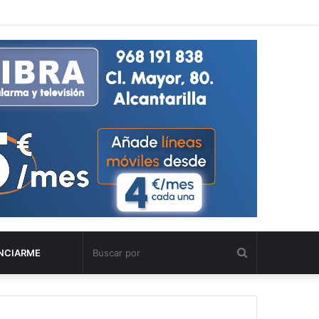
Buscar
NCIARME
por