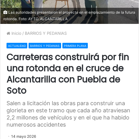
Las autoridades presentaron el proyecto en el emplazamiento de la futura
rotonda. Foto: AYTO. ALCANTARILLA
Inicio
/
BARRIOS Y PEDANIAS
ACTUALIDAD
BARRIOS Y PEDANIAS
PRIMERA PLANA
Carreteras construirá por fin
una rotonda en el cruce de
Alcantarilla con Puebla de
Soto
Salen a licitación las obras para construir una
glorieta en este tramo que cada año atraviesan
2,2 millones de vehículos y en el que ha habido
numerosos accidentes
14 mayo 2026