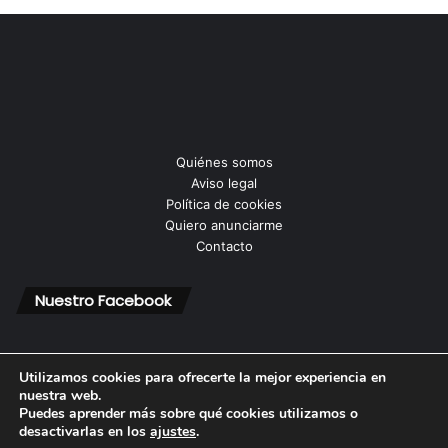
Quiénes somos
Aviso legal
Política de cookies
Quiero anunciarme
Contacto
Nuestro Facebook
Utilizamos cookies para ofrecerte la mejor experiencia en
nuestra web.
Puedes aprender más sobre qué cookies utilizamos o
© Copyright 2026, Todos los derechos reservados |
desactivarlas en los
ajustes
.