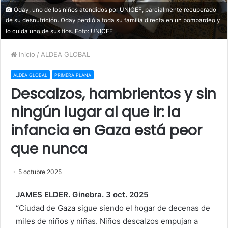
Oday, uno de los niños atendidos por UNICEF, parcialmente recuperado
de su desnutrición. Oday perdió a toda su familia directa en un bombardeo y
lo cuida uno de sus tíos. Foto: UNICEF
Inicio
/
ALDEA GLOBAL
ALDEA GLOBAL
PRIMERA PLANA
Descalzos, hambrientos y sin
ningún lugar al que ir: la
infancia en Gaza está peor
que nunca
5 octubre 2025
JAMES ELDER. Ginebra. 3 oct. 2025
“Ciudad de Gaza sigue siendo el hogar de decenas de
miles de niños y niñas. Niños descalzos empujan a