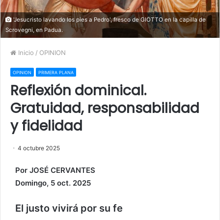
'Jesucristo lavando los pies a Pedro', fresco de GIOTTO en la capilla de
Scrovegni, en Padua.
Inicio
/
OPINION
OPINION
PRIMERA PLANA
Reflexión dominical.
Gratuidad, responsabilidad
y fidelidad
4 octubre 2025
Por JOSÉ CERVANTES
Domingo, 5 oct. 2025
El justo vivirá por su fe