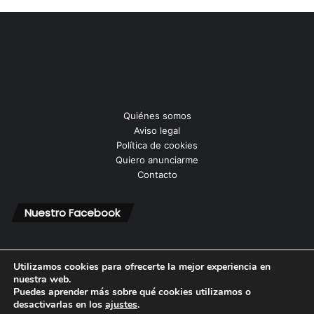
Quiénes somos
Aviso legal
Política de cookies
Quiero anunciarme
Contacto
Nuestro Facebook
Utilizamos cookies para ofrecerte la mejor experiencia en
nuestra web.
Puedes aprender más sobre qué cookies utilizamos o
© Copyright 2026, Todos los derechos reservados |
desactivarlas en los
ajustes
.