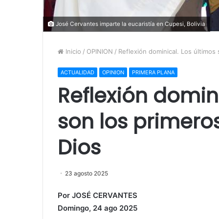
José Cervantes imparte la eucaristía en Cupesi, Bolivia
Inicio
/
OPINION
/
Reflexión dominical. Los últimos
ACTUALIDAD
OPINION
PRIMERA PLANA
Reflexión domini
son los primero
Dios
23 agosto 2025
Por JOSÉ CERVANTES
Domingo, 24 ago 2025