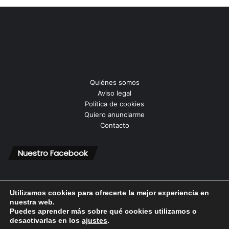
Quiénes somos
Aviso legal
Política de cookies
Quiero anunciarme
Contacto
Nuestro Facebook
Utilizamos cookies para ofrecerte la mejor experiencia en
nuestra web.
Puedes aprender más sobre qué cookies utilizamos o
© Copyright 2026, Todos los derechos reservados |
desactivarlas en los
ajustes
.