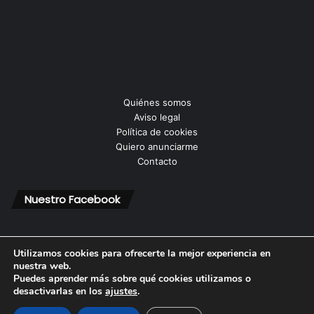
Quiénes somos
Aviso legal
Política de cookies
Quiero anunciarme
Contacto
Nuestro Facebook
Utilizamos cookies para ofrecerte la mejor experiencia en
nuestra web.
Puedes aprender más sobre qué cookies utilizamos o
© Copyright 2026, Todos los derechos reservados |
desactivarlas en los
ajustes
.