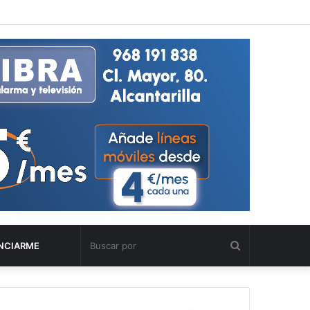
Buscar
NCIARME
por