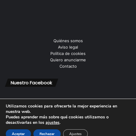
Quiénes somos
Aviso legal
Política de cookies
Quiero anunciarme
Contacto
Nuestro Facebook
Utilizamos cookies para ofrecerte la mejor experiencia en
nuestra web.
Puedes aprender más sobre qué cookies utilizamos o
© Copyright 2026, Todos los derechos reservados |
desactivarlas en los
ajustes
.
Aceptar
Rechazar
Ajustes